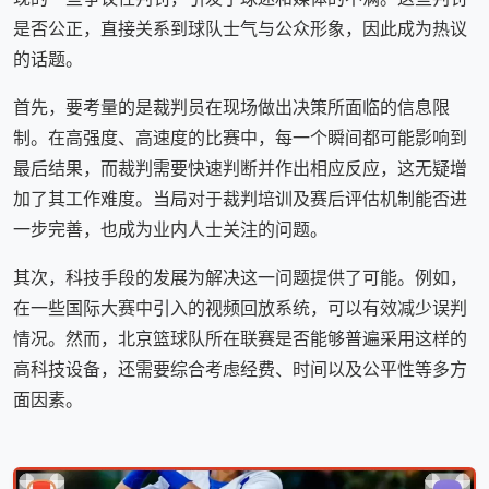
是否公正，直接关系到球队士气与公众形象，因此成为热议
的话题。
首先，要考量的是裁判员在现场做出决策所面临的信息限
制。在高强度、高速度的比赛中，每一个瞬间都可能影响到
最后结果，而裁判需要快速判断并作出相应反应，这无疑增
加了其工作难度。当局对于裁判培训及赛后评估机制能否进
一步完善，也成为业内人士关注的问题。
其次，科技手段的发展为解决这一问题提供了可能。例如，
在一些国际大赛中引入的视频回放系统，可以有效减少误判
情况。然而，北京篮球队所在联赛是否能够普遍采用这样的
高科技设备，还需要综合考虑经费、时间以及公平性等多方
面因素。