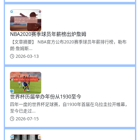
NBA2020赛季球员年薪榜出炉詹姆
【文章摘要】 NBA官方公布2020赛季球员年薪排行榜，勒布
朗·詹姆斯...
2026-03-13
世界杯历届举办年份从1930至今
四年一度的世界杯足球赛，自1930年首届在乌拉圭拉开帷幕，
至今已走过...
2026-07-15