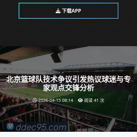
下载APP
北京篮球队技术争议引发热议球迷与专
家观点交锋分析
2026-04-15 08:14
阅读 41 次