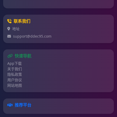
联系我们
地址
support@ddec95.com
快速导航
App下载
关于我们
隐私政策
用户协议
网站地图
推荐平台