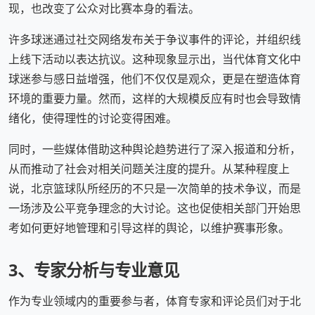
现，也改变了公众对比赛本身的看法。
许多球迷通过社交网络发布关于争议事件的评论，并组织线
上线下活动以表达抗议。这种现象显示出，当代体育文化中
球迷参与感日益增强，他们不仅仅是观众，更是在塑造体育
环境的重要力量。然而，这样的大规模反应有时也会导致情
绪化，使得理性的讨论变得困难。
同时，一些媒体借助这种舆论趋势进行了深入报道和分析，
从而推动了社会对相关问题关注度的提升。从某种程度上
说，北京篮球队所经历的不只是一次简单的技术争议，而是
一场涉及公平竞争理念的大讨论。这也促使相关部门开始思
考如何更好地管理和引导这样的舆论，以维护赛事形象。
3、专家分析与专业意见
作为专业领域内的重要参与者，体育专家和评论员们对于北