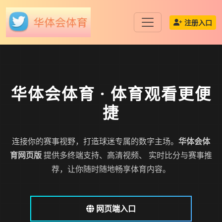
注册入口
华体会体育
· 体育观看更便
捷
连接你的赛事视野，打造球迷专属的数字主场。
华体会体
育网页版
提供多终端支持、高清视频、 实时比分与赛事推
荐，让你随时随地畅享体育内容。
网页端入口