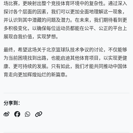
场比赛，更映射出整个竞技体育环境中的复杂性。通过深入
探讨各个层面的因素，我们可以更加全面地理解这一现象，
并认识到其中潜藏的问题及潜力。在未来，我们期待看到更
多积极变化，以确保每位运动员都能在公平、公正的平台上
展现自我价值，实现梦想。
最终，希望这场关于北京篮球队技术争议的讨论，不仅能够
为当前困境找到出路，也能启迪其他体育项目，以实现更健
康、更可持续的发展。只有如此，我们才能共同推动中国体
育走向更加辉煌灿烂的新篇章。
分享到：