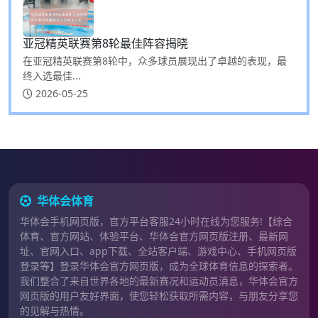
亚冠精英联赛第8轮最佳阵容揭晓
在亚冠精英联赛第8轮中，众多球员展现出了卓越的表现，最
终入选最佳...
2026-05-25
华体会体育
华体会手机网页版，官方平台客服24小时在线为您服务!【综合
体育、官方网站、体验平台、华体会官方网页版注册、最新网
址、官网入口、app下载、全站客户端、游戏中心、手机网页版
登录等】登录华体会官方网页版，成为全球体育信息的探索者。
我们整合了来自世界各地的最新赛况和运动员消息，华体会官方
网页版的用户友好界面，使您轻松获取所需内容，与朋友分享您
的见解与热情。