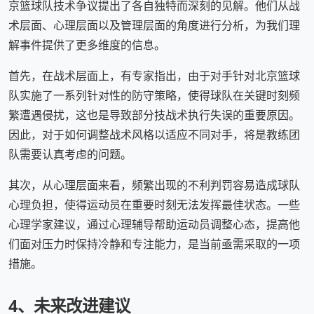
京篮球队技术争议提出了各自独特而深刻的见解。他们从战
术层面、心理层面以及管理层面的角度进行分析，为我们理
解事件提供了更多维度的信息。
首先，在战术层面上，有专家指出，由于对手针对北京篮球
队实施了一系列针对性的防守策略，使得球队在关键时刻频
繁遭遇侵扰，这也是导致部分技战术执行失误的重要原因。
因此，对于如何调整战术风格以适应不同对手，将是教练团
队需要认真考虑的问题。
其次，从心理层面来看，频繁出现的不利判罚容易造成球队
心理负担，使得运动员在重要时刻无法发挥最佳状态。一些
心理学家建议，通过心理辅导帮助运动员调整心态，提高他
们面对压力时保持冷静和专注能力，是当前亟需采取的一项
措施。
4、未来改进建议