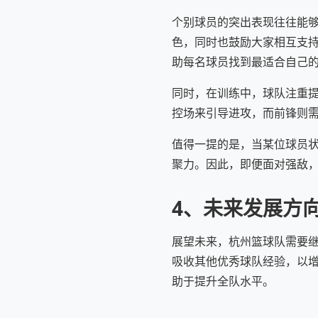
个别球员的突出表现往往能
色，同时也鼓励大家相互支
助每名球员找到最适合自己
同时，在训练中，球队注重
控场来引导进攻，而前锋则
值得一提的是，当某位球员
聚力。因此，即便面对强敌
4、未来发展方
展望未来，杭州篮球队需要
吸收其他优秀球队经验，以
助于提升全队水平。