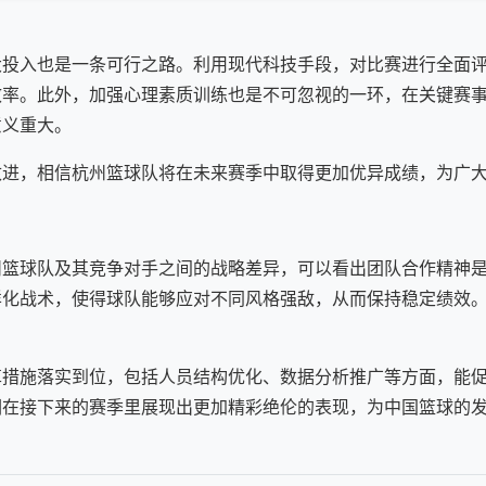
大投入也是一条可行之路。利用现代科技手段，对比赛进行全面
效率。此外，加强心理素质训练也是不可忽视的一环，在关键赛
意义重大。
改进，相信杭州篮球队将在未来赛季中取得更加优异成绩，为广
州篮球队及其竞争对手之间的战略差异，可以看出团队合作精神
样化战术，使得球队能够应对不同风格强敌，从而保持稳定绩效
革措施落实到位，包括人员结构优化、数据分析推广等方面，能
们在接下来的赛季里展现出更加精彩绝伦的表现，为中国篮球的