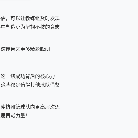
评估，可以让教练组及时发现
事中塑造更为坚韧不拔的意志
大球迷带来更多精彩瞬间！
是这一切成功背后的核心力
。这些都是值得其他球队借鉴
促使杭州篮球队向更高层次迈
发展贡献力量！