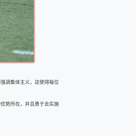
则强调集体主义，这使得每位
的优势所在，并且勇于去实施