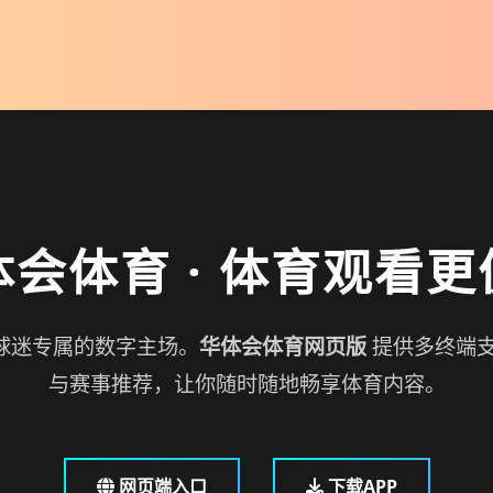
体会体育
· 体育观看更
球迷专属的数字主场。
华体会体育网页版
提供多终端支
与赛事推荐，让你随时随地畅享体育内容。
网页端入口
下载APP