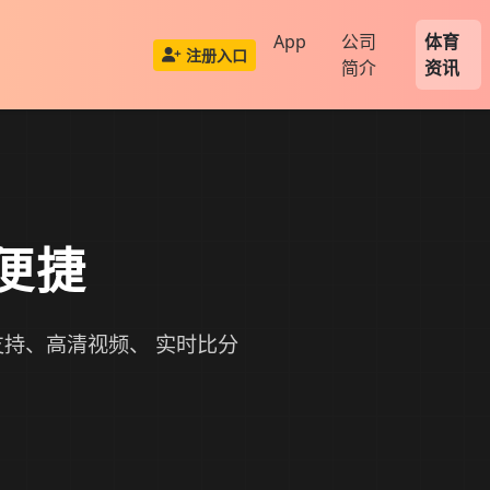
App
公司
体育
注册入口
简介
资讯
便捷
持、高清视频、 实时比分