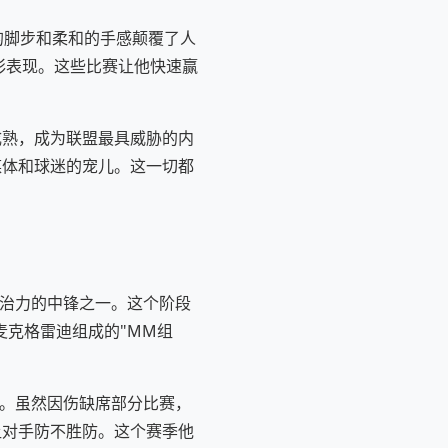
的脚步和柔和的手感颠覆了人
彩表现。这些比赛让他快速赢
成熟，成为联盟最具威胁的内
媒体和球迷的宠儿。这一切都
统治力的中锋之一。这个阶段
麦克格雷迪组成的"MM组
之一。虽然因伤缺席部分比赛，
让对手防不胜防。这个赛季他