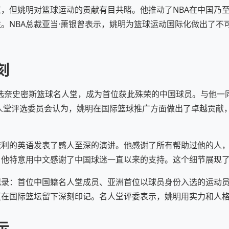
，但姚明对篮球运动的贡献有目共睹。他推动了NBA在中国乃
。NBA总裁亚当·萧银曾表示，姚明为篮球运动国际化做出了不
。
刻
式入选奈史密斯篮球名人堂，成为首位获此殊荣的中国球员。与他一
人堂评选委员会认为，姚明在国际篮球推广方面做出了卓越贡献
流利的英语发表了感人至深的演讲。他感谢了所有帮助过他的人
，他特意用中文感谢了中国球迷一直以来的支持。这个细节展现
纪录：首位中国籍名人堂成员、亚洲首位以球员身份入选的运动
更在国际篮坛留下深刻印记。名人堂评委表示，姚明用实力和人
示