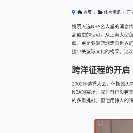
首页
体育资讯
正
姚明入选NBA名人堂的消息
高殿堂的认可。从上海大鲨
耀，更是亚洲篮球走向世界的
接中美篮球文化的桥梁。这
跨洋征程的开启
2002年选秀大会，休斯顿
NBA的赛场，成为首位没有
的多重挑战。但他用惊人的