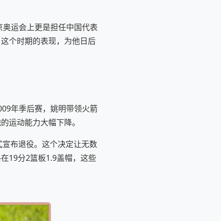
京奥运会上更是担任中国代表
。这个时期的表现，为他日后
09年季后赛，姚明带领火箭
他的运动能力大幅下降。
正式宣布退役。这个决定让无数
9分2篮板1.9盖帽，这些