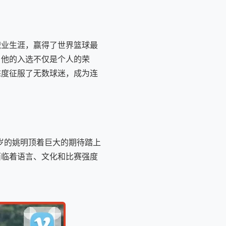
职业生涯，赢得了世界篮球最
。他的入选不仅是个人的荣
态度征服了无数球迷，成为连
2岁的姚明顶着巨大的期待踏上
面临着语言、文化和比赛强度