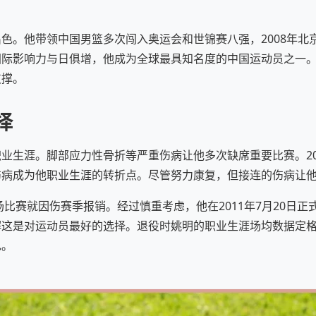
色。他带领中国男篮多次闯入奥运会和世锦赛八强，2008年北
国际影响力与日俱增，他成为全球最具知名度的中国运动员之一
支撑。
择
业生涯。脚部应力性骨折等严重伤病让他多次缺席重要比赛。20
伤病成为他职业生涯的转折点。尽管努力康复，但接连的伤病让
战5场比赛就因伤赛季报销。经过慎重考虑，他在2011年7月20日
这是对运动员最好的选择。退役时姚明的职业生涯场均数据定格在1
色。