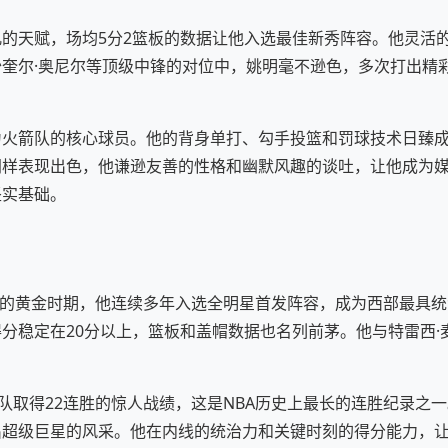
的天赋，场均5分2篮板的数据让他入选最佳新秀阵容。他灵活
奎尔·奥尼尔等顶级中锋的对位中，姚明毫不逊色，多次打出精
为火箭队的核心球员。他的背身单打、勾手投篮和罚球技术日臻
同样表现出色，他谦逊友善的性格和幽默风趣的谈吐，让他成为
坚实基础。
职业生涯的黄金时期，他连续多年入选全明星首发阵容，成为西部最具
分稳定在20分以上，篮板和盖帽数据也名列前茅。他与特雷西·
火箭队取得22连胜的惊人战绩，这是NBA历史上最长的连胜纪录
出超级巨星的风采。他在内线的统治力和关键时刻的得分能力，