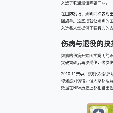
入选了联盟最佳阵容二队。
在国际赛场，姚明同样表现出
团旗手。这些成就让姚明的
入选名人堂提供了强有力的
伤病与退役的抉
频繁的伤病开始困扰姚明的职
突破首轮后再次受伤，这次
2010-11赛季，姚明仅出
球迷感到惋惜，但大家都理解
数据在NBA历史上都相当出