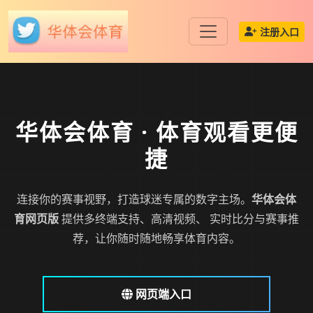
注册入口
华体会体育
· 体育观看更便
捷
连接你的赛事视野，打造球迷专属的数字主场。
华体会体
育网页版
提供多终端支持、高清视频、 实时比分与赛事推
荐，让你随时随地畅享体育内容。
网页端入口