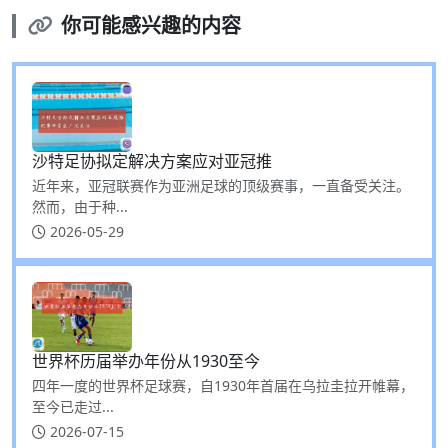
你可能感兴趣的内容
沙特足协拟定解决方案应对亚冠推
近年来，亚冠联赛作为亚洲足球的顶级赛事，一直备受关注。
然而，由于种...
2026-05-29
世界杯历届举办年份从1930至今
四年一度的世界杯足球赛，自1930年首届在乌拉圭拉开帷幕，
至今已走过...
2026-07-15