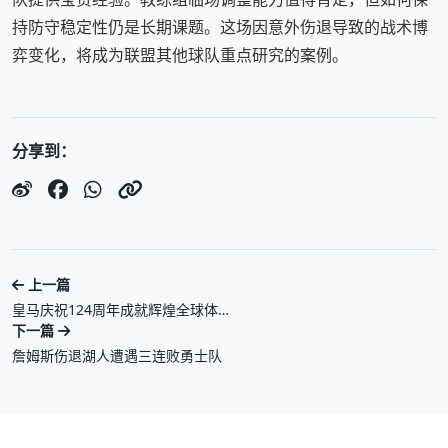
持防守稳定性仍是长期课题。这场因意外伤退导致的战术博
弈变化，将成为联盟其他球队重点研究的案例。
分享到：
上一篇
皇马庆祝124周年成就辉煌全球体…
下一篇
詹姆斯伤退湖人遭遇三连败勇士队