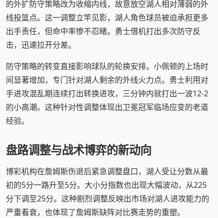
的外扩防守策略改为收缩内线，故意放空湖人相对薄弱的外
线投篮点。这一调整立竿见影，湖人角色球员被迫承担更多
出手责任，但命中率惨不忍睹。勇士借机打出多次防守反
击，迅速拉开分差。
防守策略的转变直接影响球队的轮换安排。小佩顿的上场时
间显著增加，专门针对湖人剩余的外线火力点。勇士利用对
手进攻混乱期连续打出转换进攻，三分钟内就打出一波12-2
的小高潮。这种针对性调整体现出卫冕冠军临场应变的老道
经验。
盘路调整与战术博弈的新动向
博彩机构在詹姆斯伤退后紧急调整盘口，湖人受让分数从最
初的5分一路升至5分。大小分指数也出现大幅波动，从225
分下调至25分。这种剧烈调整反映出市场对湖人进攻能力的
严重看衰，也体现了詹姆斯缺阵对比赛走势的重塑。