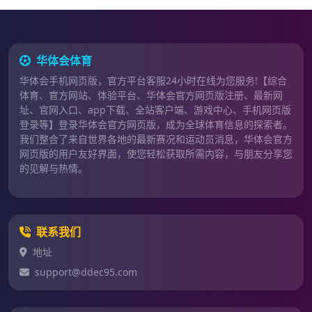
华体会体育
华体会手机网页版，官方平台客服24小时在线为您服务!【综合
体育、官方网站、体验平台、华体会官方网页版注册、最新网
址、官网入口、app下载、全站客户端、游戏中心、手机网页版
登录等】登录华体会官方网页版，成为全球体育信息的探索者。
我们整合了来自世界各地的最新赛况和运动员消息，华体会官方
网页版的用户友好界面，使您轻松获取所需内容，与朋友分享您
的见解与热情。
联系我们
地址
support@ddec95.com