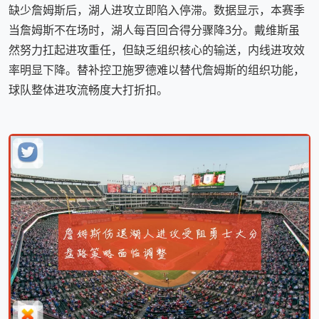
缺少詹姆斯后，湖人进攻立即陷入停滞。数据显示，本赛季
当詹姆斯不在场时，湖人每百回合得分骤降3分。戴维斯虽
然努力扛起进攻重任，但缺乏组织核心的输送，内线进攻效
率明显下降。替补控卫施罗德难以替代詹姆斯的组织功能，
球队整体进攻流畅度大打折扣。