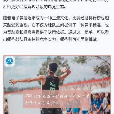
析师更好地理解现阶段的电竞生态。
随着电子竞技逐渐成为一种主流文化，比赛经验排行榜也越
来越受到重视。它不仅为球队之间提供了一种竞争标准，也
为赞助商和投资者提供了决策依据。通过这一榜单，可以看
出哪些战队具备持续竞争实力，哪些则可能面临挑战。