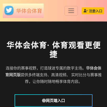
注册入口
华体会体育
· 体育观看更便
捷
连接你的赛事视野，打造球迷专属的数字主场。
华体会体
育网页版
提供多终端支持、高清视频、 实时比分与赛事推
荐，让你随时随地畅享体育内容。
网页端入口