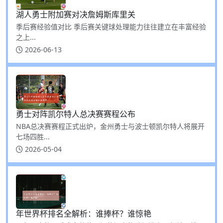
湖人勇士附加赛对决詹姆斯库里关
季后赛经验值对比 季后赛关键球处理能力往往建立在丰富经验
之上...
2026-06-13
勇士对阵凯尔特人总决赛赛程公布
NBA总决赛赛程正式出炉，金州勇士与波士顿凯尔特人将展开
七场四胜...
2026-05-04
年世界杯排名全解析：谁捧杯？谁惊艳