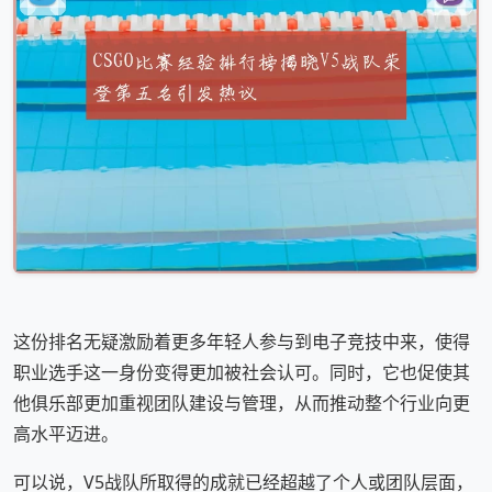
这份排名无疑激励着更多年轻人参与到电子竞技中来，使得
职业选手这一身份变得更加被社会认可。同时，它也促使其
他俱乐部更加重视团队建设与管理，从而推动整个行业向更
高水平迈进。
可以说，V5战队所取得的成就已经超越了个人或团队层面，