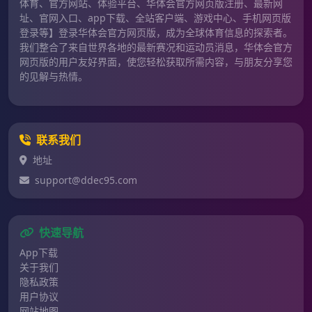
体育、官方网站、体验平台、华体会官方网页版注册、最新网
址、官网入口、app下载、全站客户端、游戏中心、手机网页版
登录等】登录华体会官方网页版，成为全球体育信息的探索者。
我们整合了来自世界各地的最新赛况和运动员消息，华体会官方
网页版的用户友好界面，使您轻松获取所需内容，与朋友分享您
的见解与热情。
联系我们
地址
support@ddec95.com
快速导航
App下载
关于我们
隐私政策
用户协议
网站地图