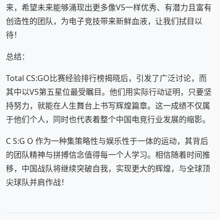
来，希望未来能够涌现出更多像V5一样优秀、有潜力且富有
创造性的团队，为电子竞技带来新鲜血液，让我们拭目以
待！
总结：
Total CS:GO比赛经验排行榜揭晓后，引发了广泛讨论，而
其中以V5第五星位最受瞩目。他们用实际行动证明，只要坚
持努力，就能在人生舞台上书写辉煌篇章。这一成绩不仅属
于他们个人，同时也代表着整个中国电竞行业发展的缩影。
C S:G O 作为一种集策略性与娱乐性于一体的运动，其背后
的团队精神与拼搏信念值得每一个人学习。相信随着时间推
移，中国战队将继续突破自我，实现更大的辉煌，与全球顶
尖球队并肩作战！