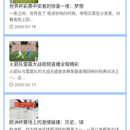
世界杯彩票中奖者的惊喜一夜：梦想
一夜之间，世界变了 电话铃响的时候，李明正窝在沙发里，对
着电视上回...
2026-07-16
火箭队雷霆大战视频直播全程精彩
火箭队与雷霆队的大战无疑是本赛季最值得回味的经典对决之
一。这...
2026-02-15
欧洲杯赛场上的激情碰撞：历史、球
欧洲杯，作为欧洲足球最顶级的赛事之一，一直以来都是全球