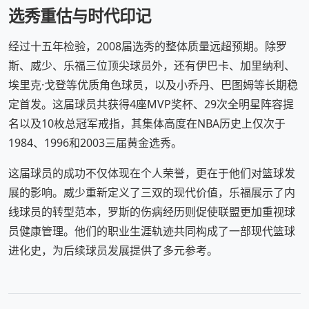
选秀重估与时代印记
经过十五年检验，2008届选秀的整体质量远超预期。除罗
斯、威少、乐福三位顶尖球员外，还有伊巴卡、加里纳利、
埃里克·戈登等优质角色球员，以及小乔丹、巴图姆等长期稳
定首发。这届球员共获得4座MVP奖杯、29次全明星阵容提
名以及10枚总冠军戒指，其集体高度在NBA历史上仅次于
1984、1996和2003三届黄金选秀。
这届球员的成功不仅体现在个人荣誉，更在于他们对篮球发
展的影响。威少重新定义了三双的现代价值，乐福展示了内
线球员的转型范本，罗斯的伤病经历则促使联盟更加重视球
员健康管理。他们的职业生涯轨迹共同构成了一部现代篮球
进化史，为后续球员发展提供了多元参考。