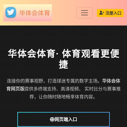
注册入口
华体会体育
· 体育观看更便
捷
连接你的赛事视野，打造球迷专属的数字主场。
华体会体
育网页版
提供多终端支持、高清视频、 实时比分与赛事推
荐，让你随时随地畅享体育内容。
网页端入口