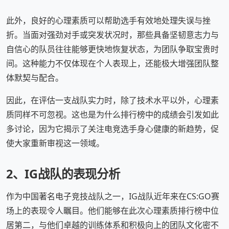
此外，良好的心理素质可以帮助选手有效地处理失误与挫
折。当面对强劲对手或突发状况时，那些具备坚韧意志力与
自信心的队员往往能够更快地恢复状态，为团队争取宝贵时
间。这种能力不仅体现在个人表现上，还能极大增强团队整
体默契与配合。
因此，在评估一支战队实力时，除了技术水平以外，心理素
质同样不可忽视。这也是为什么排行榜中的成绩会引发如此
多讨论，因为它揭示了关注电竞选手身心健康的新趋势，促
使大家重新审视这一领域。
2、IG战队的表现分析
作为中国著名电子竞技战队之一，IG战队近年来在CS:GO赛
场上的表现令人瞩目。他们能够在此次心理素质排行榜中位
居第二，与他们卓越的训练体系和积极向上的团队文化密不