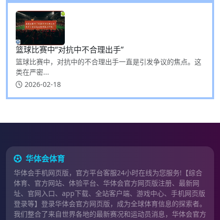
篮球比赛中“对抗中不合理出手”
篮球比赛中，对抗中的不合理出手一直是引发争议的焦点。这
类在严密...
2026-02-18
华体会体育
华体会手机网页版，官方平台客服24小时在线为您服务!【综合
体育、官方网站、体验平台、华体会官方网页版注册、最新网
址、官网入口、app下载、全站客户端、游戏中心、手机网页版
登录等】登录华体会官方网页版，成为全球体育信息的探索者。
我们整合了来自世界各地的最新赛况和运动员消息，华体会官方