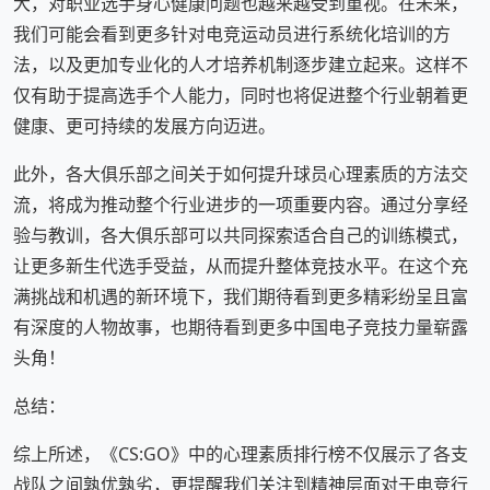
大，对职业选手身心健康问题也越来越受到重视。在未来，
我们可能会看到更多针对电竞运动员进行系统化培训的方
法，以及更加专业化的人才培养机制逐步建立起来。这样不
仅有助于提高选手个人能力，同时也将促进整个行业朝着更
健康、更可持续的发展方向迈进。
此外，各大俱乐部之间关于如何提升球员心理素质的方法交
流，将成为推动整个行业进步的一项重要内容。通过分享经
验与教训，各大俱乐部可以共同探索适合自己的训练模式，
让更多新生代选手受益，从而提升整体竞技水平。在这个充
满挑战和机遇的新环境下，我们期待看到更多精彩纷呈且富
有深度的人物故事，也期待看到更多中国电子竞技力量崭露
头角！
总结：
综上所述，《CS:GO》中的心理素质排行榜不仅展示了各支
战队之间孰优孰劣，更提醒我们关注到精神层面对于电竞行