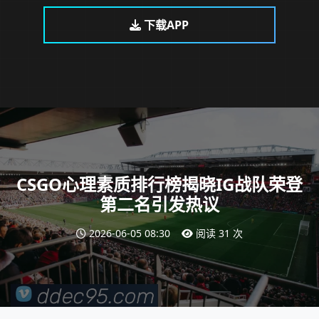
下载APP
CSGO心理素质排行榜揭晓IG战队荣登
第二名引发热议
2026-06-05 08:30
阅读 31 次