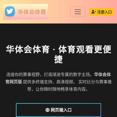
注册入口
华体会体育
· 体育观看更便
捷
连接你的赛事视野，打造球迷专属的数字主场。
华体会体
育网页版
提供多终端支持、高清视频、 实时比分与赛事推
荐，让你随时随地畅享体育内容。
网页端入口