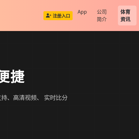
App
公司
体育
注册入口
简介
资讯
便捷
持、高清视频、 实时比分