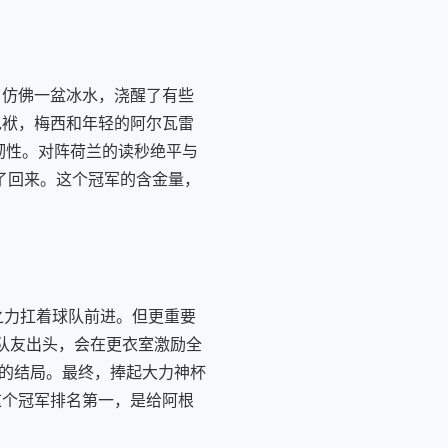
，仿佛一盆冰水，浇醒了有些
包袱，梅西和年轻的阿尔瓦雷
韧性。对阵荷兰的读秒绝平与
了回来。这个冠军的含金量，
之力扛着球队前进。但更重要
为队友出头，会在更衣室激励全
”的结局。最终，捧起大力神杯
这个冠军排名第一，是给阿根