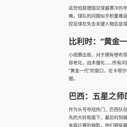
这恐怕是德国足球最寒冷的冬
晚。球队的问题似乎积重难
控足球在失去关键人物后显
比利时：“黄金
小组赛出局，对于拥有德布
容老化，战术僵化……所有问
“黄金一代”的窗口，在卡塔
憾。
巴西：五星之师的
作为头号夺冠热门，巴西队在
先的大好局面下，最后时刻被
本届比赛的缩影。他们拥有