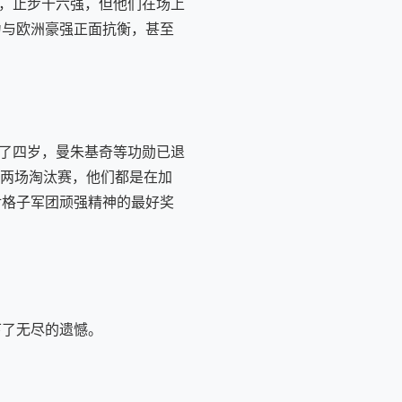
亚，止步十六强，但他们在场上
力与欧洲豪强正面抗衡，甚至
老了四岁，曼朱基奇等功勋已退
。两场淘汰赛，他们都是在加
对格子军团顽强精神的最好奖
下了无尽的遗憾。