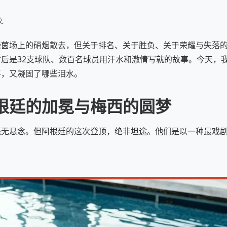
文
绿茵场上的硝烟散去，但关于排名、关于胜负、关于荣耀与失落
后是32支球队、数百名球员用汗水和激情写就的故事。今天，
喜，又凝固了哪些泪水。
根廷的加冕与梅西的圆梦
毫无悬念。但阿根廷的这次登顶，绝非坦途。他们是以一种最戏