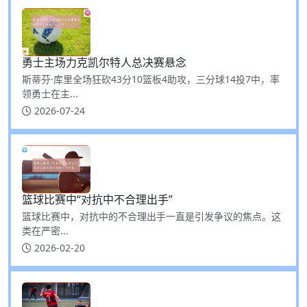
勇士主场力克凯尔特人总决赛悬念
斯蒂芬·库里全场狂砍43分10篮板4助攻，三分球14投7中，率
领勇士在主...
2026-07-24
篮球比赛中“对抗中不合理出手”
篮球比赛中，对抗中的不合理出手一直是引发争议的焦点。这
类在严密...
2026-02-20