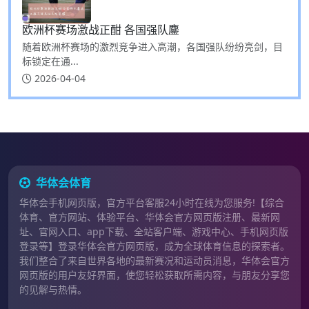
欧洲杯赛场激战正酣 各国强队鏖
随着欧洲杯赛场的激烈竞争进入高潮，各国强队纷纷亮剑，目
标锁定在通...
2026-04-04
华体会体育
华体会手机网页版，官方平台客服24小时在线为您服务!【综合
体育、官方网站、体验平台、华体会官方网页版注册、最新网
址、官网入口、app下载、全站客户端、游戏中心、手机网页版
登录等】登录华体会官方网页版，成为全球体育信息的探索者。
我们整合了来自世界各地的最新赛况和运动员消息，华体会官方
网页版的用户友好界面，使您轻松获取所需内容，与朋友分享您
的见解与热情。