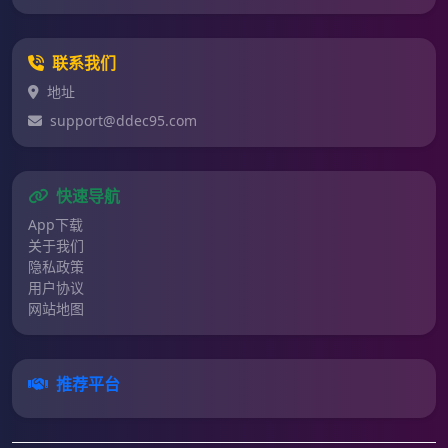
联系我们
地址
support@ddec95.com
快速导航
App下载
关于我们
隐私政策
用户协议
网站地图
推荐平台