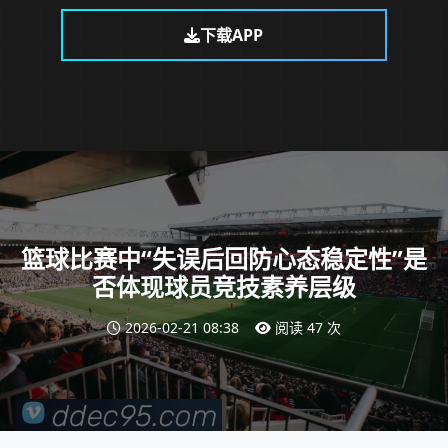
下载APP
篮球比赛中“失误后回防心态稳定性”是
否体现球员竞技素养层级
2026-02-21 08:38
阅读 47 次