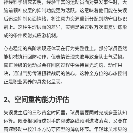
神经科学研究表明，经验丰富的运动员面对突发事件时，大
脑前额叶皮层的抑制功能更为活跃。这意味着他们能在失误
后迅速抑制负面情绪，将注意力资源重新分配到防守目标识
别上。这种生理层面的差异，实则是通过数万次重复训练形
成的条件反射式应激机制。
心态稳定的高阶表现还体现在行为完整性上。部分球员虽然
能机械执行回防动作，但表情管理失败导致全队士气受损。
真正顶级的运动员会在回防过程中保持目光灼灼、动作果
决，通过气势传递扭转战局的信心，这种全方位的心态控制
正是职业素养的具象化呈现。
2、空间重构能力评估
失误发生后的三秒黄金时间里，球员需要同时完成多重认知
运算。既要根据持球对手的突破路线预测进攻落点，又要在
高速移动中校准本方防守阵型的薄弱环节。年轻球员常见的