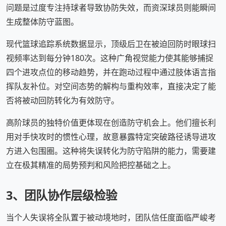
问题是过度专注持球者导致协防失效，而资深球员则能瞬间
生成整体防守蓝图。
现代篮球追踪系统数据显示，顶级后卫在被迫回防时眼球扫
视频率达到每分钟180次。这种广角视觉能力使其能够捕捉
四个进攻点位的移动趋势，并在跑动过程中通过肢体语言指
挥队友补位。对空间态势的解构与重构效率，直接决定了能
否将被动回防转化为有效防守。
高阶球员的独特价值更体现在创造防守机会上。他们擅长利
用对手快攻时的惯性心理，故意暴露特定突破路径诱导进攻
方进入包围圈。这种将失误转化为防守陷阱的能力，需要建
立在极其精准的局势预判和风险把控基础之上。
3、团队协作层级检验
当个人失误将全队置于被动境地时，团队信任度面临严峻考