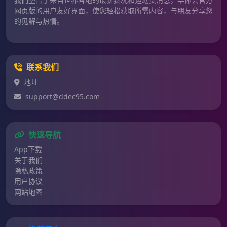
网页版的用户友好界面，使您轻松获取所需内容，与朋友分享您
的见解与热情。
联系我们
地址
support@ddec95.com
快速导航
App下载
关于我们
隐私政策
用户协议
网站地图