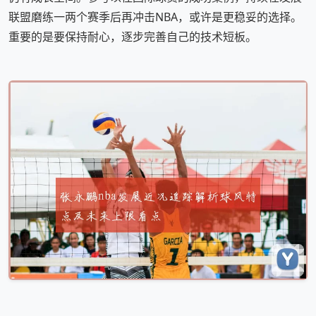
联盟磨练一两个赛季后再冲击NBA，或许是更稳妥的选择。
重要的是要保持耐心，逐步完善自己的技术短板。