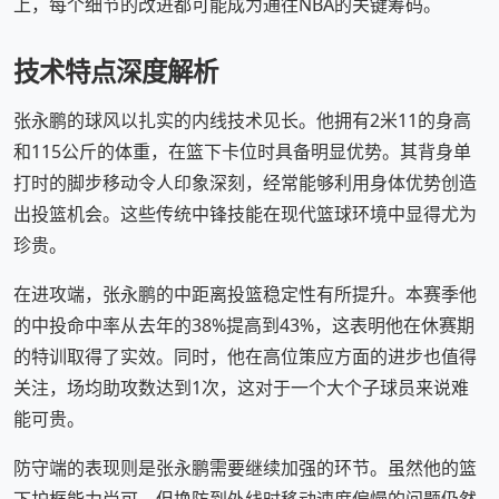
上，每个细节的改进都可能成为通往NBA的关键筹码。
技术特点深度解析
张永鹏的球风以扎实的内线技术见长。他拥有2米11的身高
和115公斤的体重，在篮下卡位时具备明显优势。其背身单
打时的脚步移动令人印象深刻，经常能够利用身体优势创造
出投篮机会。这些传统中锋技能在现代篮球环境中显得尤为
珍贵。
在进攻端，张永鹏的中距离投篮稳定性有所提升。本赛季他
的中投命中率从去年的38%提高到43%，这表明他在休赛期
的特训取得了实效。同时，他在高位策应方面的进步也值得
关注，场均助攻数达到1次，这对于一个大个子球员来说难
能可贵。
防守端的表现则是张永鹏需要继续加强的环节。虽然他的篮