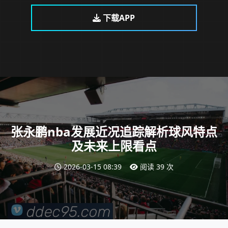
下载APP
张永鹏nba发展近况追踪解析球风特点
及未来上限看点
2026-03-15 08:39
阅读 39 次