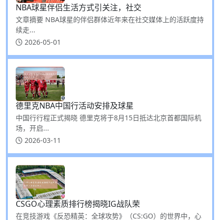
NBA球星伴侣生活方式引关注，社交
文章摘要 NBA球星的伴侣群体近年来在社交媒体上的活跃度持
续走...
2026-05-01
德里克NBA中国行活动安排及球星
中国行行程正式揭晓 德里克将于8月15日抵达北京首都国际机
场，开启...
2026-03-11
CSGO心理素质排行榜揭晓IG战队荣
在竞技游戏《反恐精英：全球攻势》（CS:GO）的世界中，心