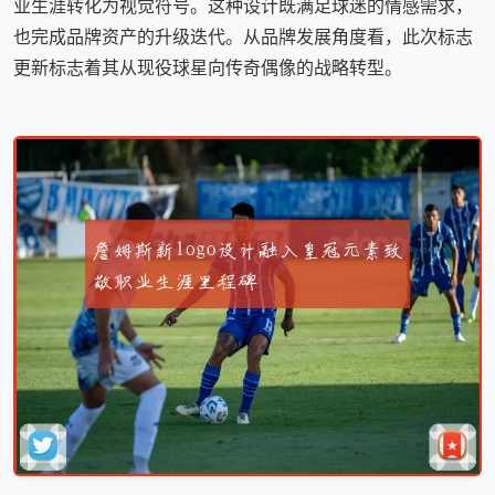
业生涯转化为视觉符号。这种设计既满足球迷的情感需求，
也完成品牌资产的升级迭代。从品牌发展角度看，此次标志
更新标志着其从现役球星向传奇偶像的战略转型。