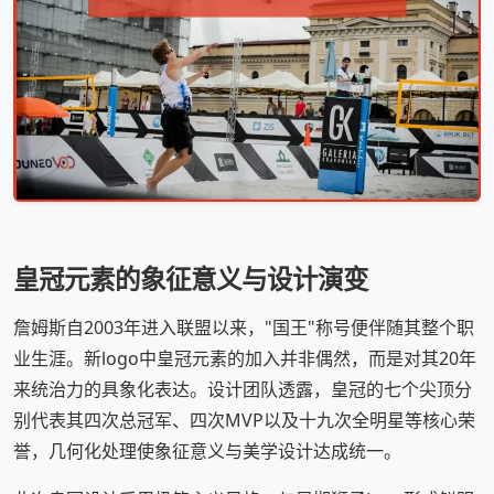
皇冠元素的象征意义与设计演变
詹姆斯自2003年进入联盟以来，"国王"称号便伴随其整个职
业生涯。新logo中皇冠元素的加入并非偶然，而是对其20年
来统治力的具象化表达。设计团队透露，皇冠的七个尖顶分
别代表其四次总冠军、四次MVP以及十九次全明星等核心荣
誉，几何化处理使象征意义与美学设计达成统一。