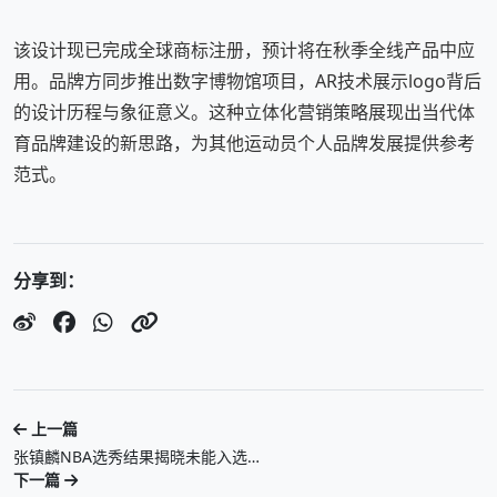
该设计现已完成全球商标注册，预计将在秋季全线产品中应
用。品牌方同步推出数字博物馆项目，AR技术展示logo背后
的设计历程与象征意义。这种立体化营销策略展现出当代体
育品牌建设的新思路，为其他运动员个人品牌发展提供参考
范式。
分享到：
上一篇
张镇麟NBA选秀结果揭晓未能入选…
下一篇