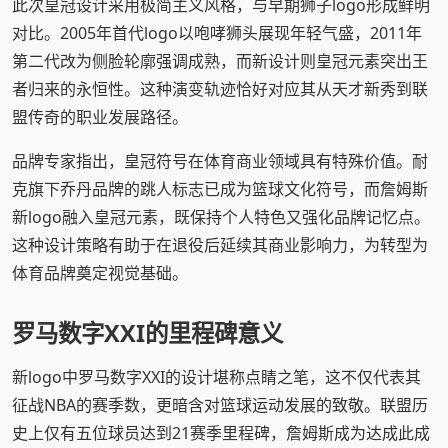
此次皇冠设计采用极简主义风格，与早期狮子logo形成鲜明
对比。2005年首代logo以咆哮狮头展现年轻气盛，2011年
第二代改为侧脸轮廓强调成熟，而新设计则皇冠元素突出王
者归来的永恒性。这种演变轨迹恰好对应其从天才新秀到联
盟传奇的职业发展路径。
品牌专家指出，皇冠符号在体育商业领域具有特殊价值。耐
克旗下乔丹品牌的跳人标志已成为篮球文化符号，而詹姆斯
新logo融入皇冠元素，既保持个人特色又强化品牌记忆点。
这种设计策略有助于在退役后延续其商业影响力，为转型为
体育品牌奠定视觉基础。
罗马数字XXI的里程碑意义
新logo中罗马数字XXI的设计堪称点睛之笔，这不仅代表其
征战NBA的赛季数，更暗含对篮球运动发展的致敬。联盟历
史上仅有五位球员达到21赛季里程碑，詹姆斯成为达成此成