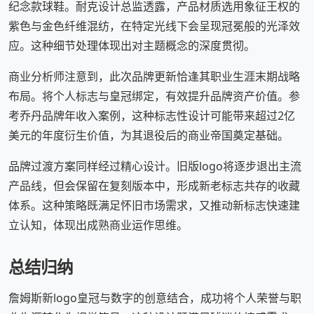
纪念款球鞋。耐克设计总监透露，产品材质选用象征王权的
紫色与金色纤维混纺，在特定光线下会呈现冠冕般的光泽效
应。这种细节处理体现出对主题概念的深度贯彻。
商业分析师注意到，此次品牌更新恰逢其职业生涯末期战略
布局。将个人标志与皇冠绑定，有效提升品牌资产价值。参
考乔丹品牌年收入案例，这种标志性设计可能带来超过2亿
美元的年度衍生价值，为其退役后的商业帝国奠定基础。
品牌过渡方案同样经过精心设计。旧版logo将逐步退出主流
产品线，但会保留在复刻版本中，形成新老标志共存的收藏
体系。这种策略既满足怀旧市场需求，又推动新标志快速建
立认知，体现出成熟商业运作思维。
总结归纳
詹姆斯新logo皇冠与数字的创意结合，成功将个人荣誉与职