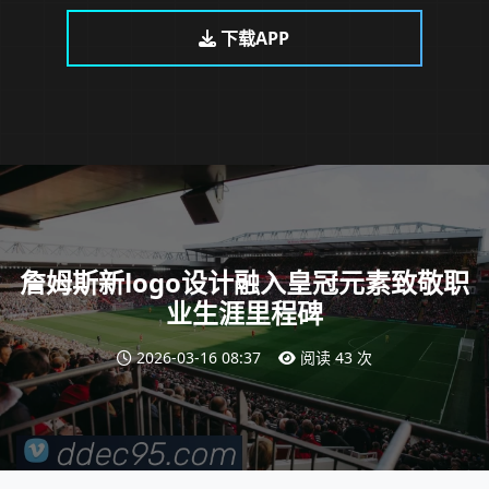
下载APP
詹姆斯新logo设计融入皇冠元素致敬职
业生涯里程碑
2026-03-16 08:37
阅读 43 次