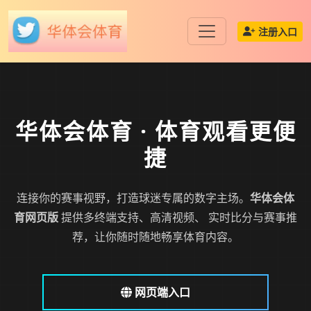
注册入口
华体会体育
· 体育观看更便
捷
连接你的赛事视野，打造球迷专属的数字主场。
华体会体
育网页版
提供多终端支持、高清视频、 实时比分与赛事推
荐，让你随时随地畅享体育内容。
网页端入口