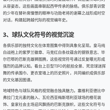
从容姿态，这些画面串联起西甲传承的脉络。俱乐部青训营
的少年在替补席憧憬的眼神与功勋老将的谢幕之战形成时空
对话，构建起跨越代际的视觉编年史。
3、球队文化符号的视觉沉淀
各俱乐部的独特文化在体育图集中得到具象化呈现。皇马纯
白战袍上的紫罗兰徽章、马竞红白条纹蕴含的钢铁意志、毕
尔巴鄂的巴斯克雄狮图腾，这些视觉符号通过反复曝光形成
强烈的品牌认知。看台上巨型TIFO的航拍全景、死忠球迷挥
舞的传承围巾、更衣室墙上的历史照片，共同编织成俱乐部
的文化基因图谱。
地域特色与球队风格的视觉融合独具魅力。塞维利亚德比中
弗拉门戈元素的融入、瓦伦西亚梅斯塔利亚球场的橙花装
饰、皇家社会主场迎风飘扬的巴斯克旗帜，这些文化符号与