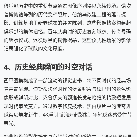
俱乐部历史中的重要节点通过图像序列得以永续传承。诺坎
普博物馆陈列的历代奖杯照片、伯纳乌改建工程的延时摄
影、训练基地里新老球衣的并置陈列，这些影像档案构建起
俱乐部的集体记忆。百年庆典时的历史复刻球衣、传奇号码
的继承仪式、退役球星的铜像揭幕，这些仪式性场景的影像
记录强化了球队的文化厚度。
4、历史经典瞬间的时空对话
西甲图集构成了一部流动的视觉史书，将不同时代的经典场
景并置呈现。迪斯蒂法诺时代的泛黄照片与姆巴佩的彩色影
像形成鲜明对比，克鲁伊夫的飘逸长发与哈维的精致短发展
现时代审美变迁。通过数字修复技术，黑白胶片中的传奇进
球得以焕发新生，4K重制版的历史影像让年轻球迷感受往昔
荣光。
经典战役的影像档案具有超越时空的感染力。1994年罗马里