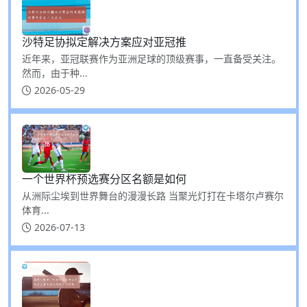
沙特足协拟定解决方案应对亚冠推
近年来，亚冠联赛作为亚洲足球的顶级赛事，一直备受关注。
然而，由于种...
2026-05-29
一个世界杯预选赛分区名额是如何
从洲际尘埃到世界舞台的漫漫长路 当聚光灯打在卡塔尔卢赛尔
体育...
2026-07-13