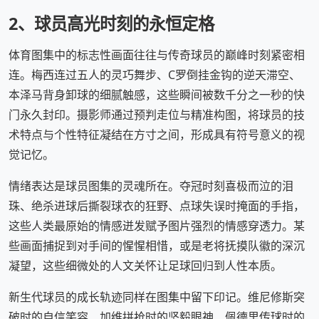
2、球员高光时刻的永恒定格
体育图集中的标志性画面往往与传奇球员的巅峰时刻紧密相
连。梅西连过五人的灵巧舞步、C罗倒挂金钩的逆天滞空、
本泽马背身卸球的细腻触感，这些瞬间被数千分之一秒的快
门永久封印。摄影师通过预判走位与精准构图，将球员的技
术特点与个性特征凝结在方寸之间，形成具有符号意义的视
觉记忆。
情绪表达是球员图集的灵魂所在。夺冠时刻喜极而泣的泪
珠、绝杀进球后撕裂球衣的狂野、点球失误时掩面的手指，
这些人类最原始的情感迸发赋予图片强烈的情感穿透力。某
些画面捕捉到对手间的惺惺相惜，或是老将抚摸队徽的深沉
凝望，这些细微处的人文关怀让足球回归到人性本质。
新生代球员的成长轨迹同样在图集中留下印记。维尼修斯突
破时的自信笑容、加维拼抢时的坚毅眼神、佩德里传球时的