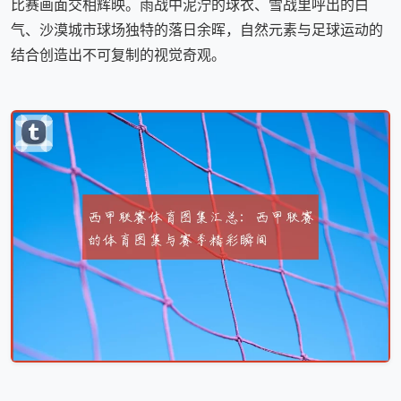
比赛画面交相辉映。雨战中泥泞的球衣、雪战里呼出的白
气、沙漠城市球场独特的落日余晖，自然元素与足球运动的
结合创造出不可复制的视觉奇观。