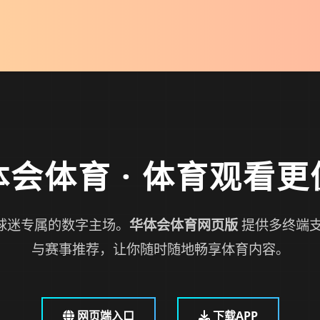
体会体育
· 体育观看更
球迷专属的数字主场。
华体会体育网页版
提供多终端支
与赛事推荐，让你随时随地畅享体育内容。
网页端入口
下载APP