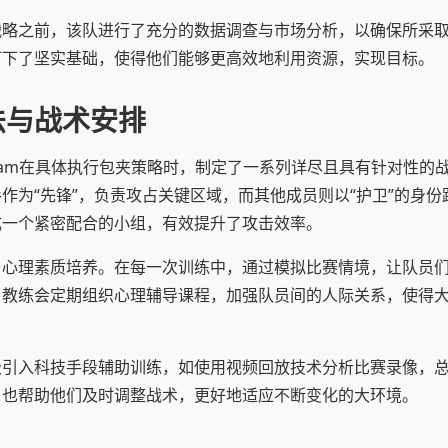
战略之前，该队进行了充分的数据调查与市场分析，以确保所采
打下了坚实基础，使得他们能够更高效地利用资源，实现目标。
法与战术安排
Sports Team在具体执行包夹策略时，制定了一系列详尽且具有针对
作为“先锋”，负责攻占关键区域，而其他成员则以“护卫”的身
成一个紧密配合的小组，有效提升了攻击效率。
与心理素质培养。在每一次训练中，通过模拟比赛情境，让队员
，教练会定期组织心理辅导课程，加强队员间的人际关系，使得
极引入科技手段辅助训练，如使用视频回放技术分析比赛录像，
，也帮助他们及时调整战术，更好地适应不断变化的大环境。