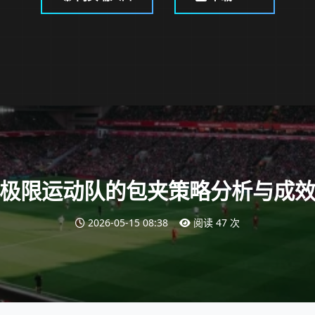
极限运动队的包夹策略分析与成
2026-05-15 08:38
阅读 47 次