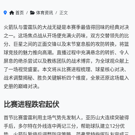
首页
体育资讯
正文
火箭队与雷霆队的大战无疑是本赛季最值得回味的经典对决
之一。这场焦点战从开场便充满火药味，双方交替领先的比
分、巨星之间的正面交锋以及末节窒息般的攻防转换，将篮
球竞技的魅力推向高潮。直播过程中充满悬念的转折、令人
屏息的绝杀尝试以及教练团队的战术博弈，为全球观众献上
了一场视觉盛宴。本文将从比赛进程梳理、球星核心对决、
战术调整揭秘、胜负关键解析四个维度，全景还原这场载入
史册的巅峰对决。
比赛进程跌宕起伏
首节比赛雷霆利用主场气势先发制人，亚历山大连续突破得
手后，多尔特在外线连中两记三分，帮助球队建立12分优
势。火箭队暂停后调整防守策略，范弗里特指挥队友完成三