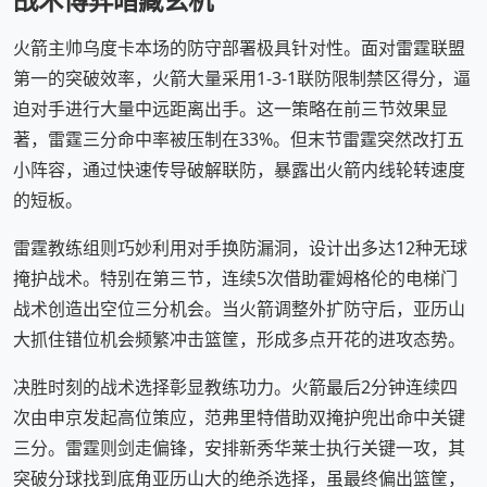
战术博弈暗藏玄机
火箭主帅乌度卡本场的防守部署极具针对性。面对雷霆联盟
第一的突破效率，火箭大量采用1-3-1联防限制禁区得分，逼
迫对手进行大量中远距离出手。这一策略在前三节效果显
著，雷霆三分命中率被压制在33%。但末节雷霆突然改打五
小阵容，通过快速传导破解联防，暴露出火箭内线轮转速度
的短板。
雷霆教练组则巧妙利用对手换防漏洞，设计出多达12种无球
掩护战术。特别在第三节，连续5次借助霍姆格伦的电梯门
战术创造出空位三分机会。当火箭调整外扩防守后，亚历山
大抓住错位机会频繁冲击篮筐，形成多点开花的进攻态势。
决胜时刻的战术选择彰显教练功力。火箭最后2分钟连续四
次由申京发起高位策应，范弗里特借助双掩护兜出命中关键
三分。雷霆则剑走偏锋，安排新秀华莱士执行关键一攻，其
突破分球找到底角亚历山大的绝杀选择，虽最终偏出篮筐，