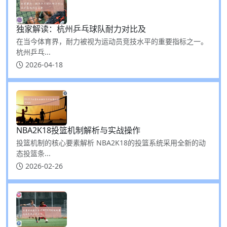
独家解读：杭州乒乓球队耐力对比及
在当今体育界，耐力被视为运动员竞技水平的重要指标之一。
杭州乒乓...
2026-04-18
NBA2K18投篮机制解析与实战操作
投篮机制的核心要素解析 NBA2K18的投篮系统采用全新的动
态投篮条...
2026-02-26