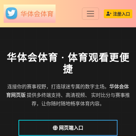
注册入口
华体会体育
· 体育观看更便
捷
连接你的赛事视野，打造球迷专属的数字主场。
华体会体
育网页版
提供多终端支持、高清视频、 实时比分与赛事推
荐，让你随时随地畅享体育内容。
网页端入口