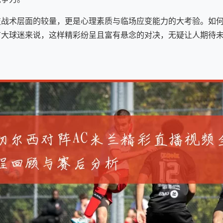
技战术层面的较量，更是心理素质与临场应变能力的大考验。如
广大球迷来说，这样精彩纷呈且富有悬念的对决，无疑让人期待