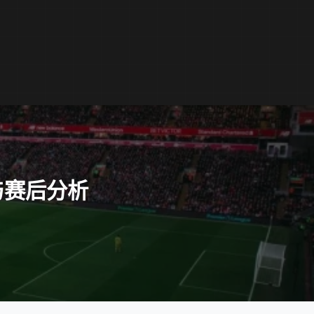
与赛后分析