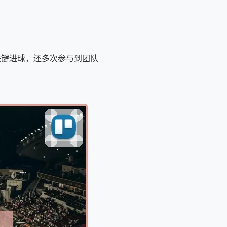
关键进球，还多次参与到团队