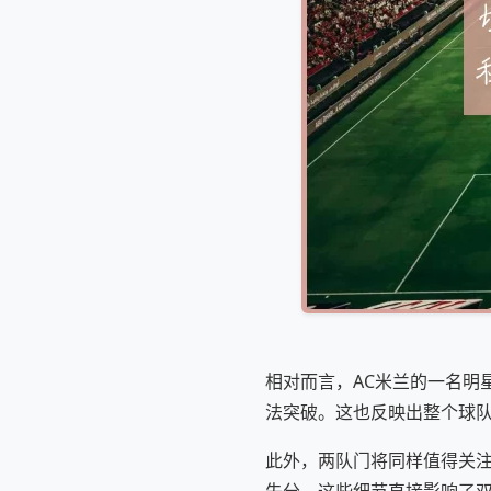
相对而言，AC米兰的一名明
法突破。这也反映出整个球
此外，两队门将同样值得关注