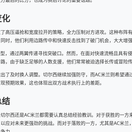
双方最后的比分，也成为赛后讨论的重要话题。
变化
了高压逼抢和宽度拉开的策略，全力压制对方进攻。这种布阵有
。同时，他们利用边路传中和快速反击找到了破门机会，大大增
4阵型，通过两翼传递寻找突破口。然而，在面对快速流畅且具有
中路，由于缺乏足够的人数支援，他们常常被迫选择长传或冒险
出了及时换人调整。切尔西继续加强防守，而AC米兰则希望通
实现预期效果，这也体现出双方战术执行上的差距。
总结
切尔西还是AC米兰都需要认真总结经验教训。对于获胜的一方
以应对未来更强劲的挑战。而对于落败的一方，尤其是AC米兰
竞争力。