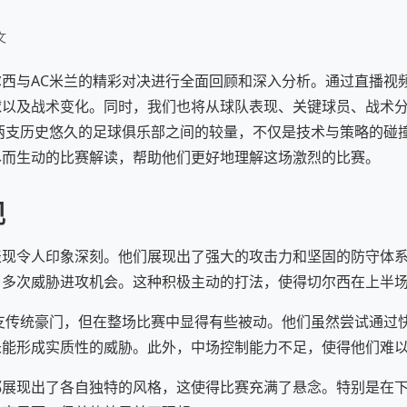
文
西与AC米兰的精彩对决进行全面回顾和深入分析。通过直播视
球以及战术变化。同时，我们也将从球队表现、关键球员、战术
两支历史悠久的足球俱乐部之间的较量，不仅是技术与策略的碰
尽而生动的比赛解读，帮助他们更好地理解这场激烈的比赛。
现
表现令人印象深刻。他们展现出了强大的攻击力和坚固的防守体
了多次威胁进攻机会。这种积极主动的打法，使得切尔西在上半
支传统豪门，但在整场比赛中显得有些被动。他们虽然尝试通过
未能形成实质性的威胁。此外，中场控制能力不足，使得他们难
展现出了各自独特的风格，这使得比赛充满了悬念。特别是在下