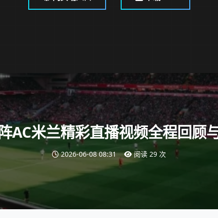
阵AC米兰精彩直播视频全程回顾
2026-06-08 08:31
阅读 29 次